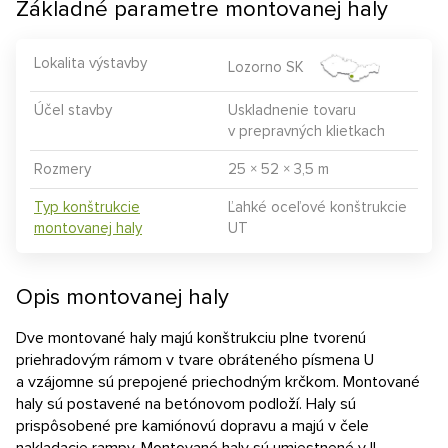
Základné parametre montovanej haly
Lokalita výstavby
Lozorno SK
Účel stavby
Uskladnenie tovaru
v prepravných klietkach
Rozmery
25 × 52 × 3,5 m
Typ konštrukcie
Ľahké oceľové konštrukcie
montovanej haly
UT
Opis montovanej haly
Dve montované haly majú konštrukciu plne tvorenú
priehradovým rámom v tvare obráteného písmena U
a vzájomne sú prepojené priechodným krčkom. Montované
haly sú postavené na betónovom podloží. Haly sú
prispôsobené pre kamiónovú dopravu a majú v čele