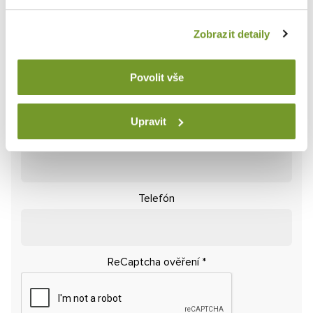
Spýtajte sa na čokoľvek
Budeme sa vám venovať
Zobrazit detaily
Položky označené
*
sú povinné
Meno
*
Povolit vše
Upravit
E-mail
*
Telefón
ReCaptcha ověření
*