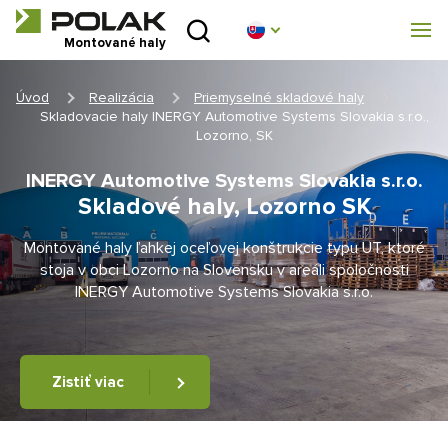
Úvod
Montované haly
O nás
Úvod
Realizácia
Priemyselné skladové haly
Skladovacie haly INERGY Automotive Systems Slovakia s.r.o.,
Montované haly
Lozorno, SK
INERGY Automotive Systems Slovakia s.r.o.
Stanové haly
Skladové haly, Lozorno SK
Technické parametry
Montované haly ľahkej oceľovej konštrukcie typu UT, ktoré
stoja v obci Lozorno na Slovensku v areáli spoločnosti
INERGY Automotive Systems Slovakia s.r.o.
Blog
Realizácia
Zistiť viac
Kontakt