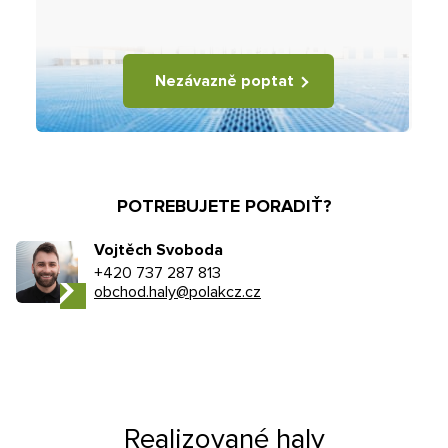
Nezávazně poptat
POTREBUJETE PORADIŤ?
Vojtěch Svoboda
+420 737 287 813
obchod.haly@polakcz.cz
Realizované haly