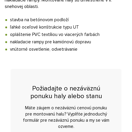
nakladacie rampy. Montované haly sú umiestnené v II.
snehovej oblasti.
stavba na betónovom podloží
ľahké oceľové konštrukcie typu UT
opláštenie PVC textíliou vo viacerých farbách
nakladacie rampy pre kamiónovú dopravu
vnútorné osvetlenie, odvetrávanie
Požiadajte o nezáväznú
ponuku haly alebo stanu
Máte záujem o nezáväznú cenovú ponuku
pre montovanú halu? Vyplňte jednoduchý
formulár pre nezáväznú ponuku a my se vám
ozveme.