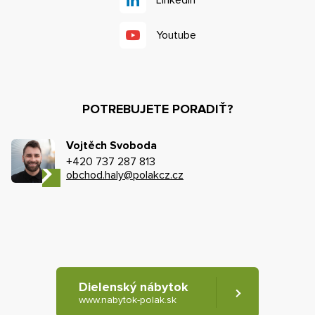
Linkedin
Youtube
POTREBUJETE PORADIŤ?
Vojtěch Svoboda
+420 737 287 813
obchod.haly@polakcz.cz
Dielenský nábytok
www.nabytok-polak.sk