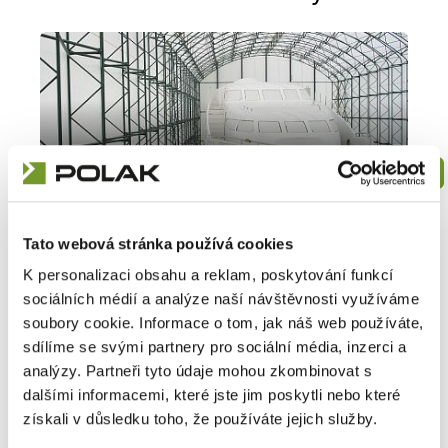
Hangáre
2006
Tato webová stránka používá cookies
Danube Marine Consulting
spol. s r.o.
Detail
Hangár pro jachtu,
K personalizaci obsahu a reklam, poskytování funkcí
Bratislava SK
sociálních médií a analýze naší návštěvnosti využíváme
soubory cookie. Informace o tom, jak náš web používáte,
sdílíme se svými partnery pro sociální média, inzerci a
analýzy. Partneři tyto údaje mohou zkombinovat s
dalšími informacemi, které jste jim poskytli nebo které
získali v důsledku toho, že používáte jejich služby.