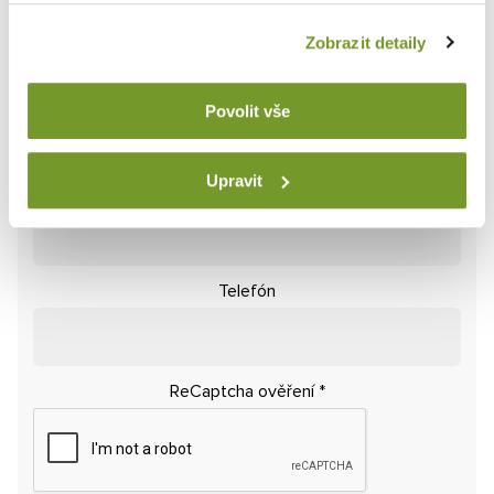
Budeme sa vám venovať
Zobrazit detaily
Položky označené
*
sú povinné
Meno
*
Povolit vše
Upravit
E-mail
*
Telefón
ReCaptcha ověření
*