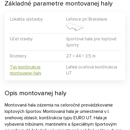
Základné parametre montovanej haly
Lokalita výstavby
Lehnice pri Bratislave
Účel stavby
športová hala pre loptové
športy
Rozmery
27 × 44 × 3,5 m
Typ konštrukcie
Ľahká oceľová konštrukcia
montovanej haly
UT
Opis montovanej haly
Montovaná hala zázemia na celoročné prevádzkovanie
loptových športov. Montovaná hala je umiestnená v I.
snehovej oblasti, konštrukcia typu EURO UT. Hala je
vybavená tribúnami, mantinelmi a špeciálnym športovým