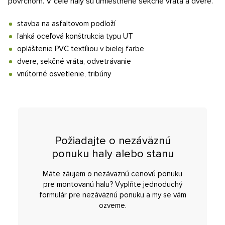
povrchom. V čele haly sú umiestnené sekčné vráta a dvere.
stavba na asfaltovom podloží
ľahká oceľová konštrukcia typu UT
opláštenie PVC textíliou v bielej farbe
dvere, sekčné vráta, odvetrávanie
vnútorné osvetlenie, tribúny
Požiadajte o nezáväznú
ponuku haly alebo stanu
Máte záujem o nezáväznú cenovú ponuku
pre montovanú halu? Vyplňte jednoduchý
formulár pre nezáväznú ponuku a my se vám
ozveme.