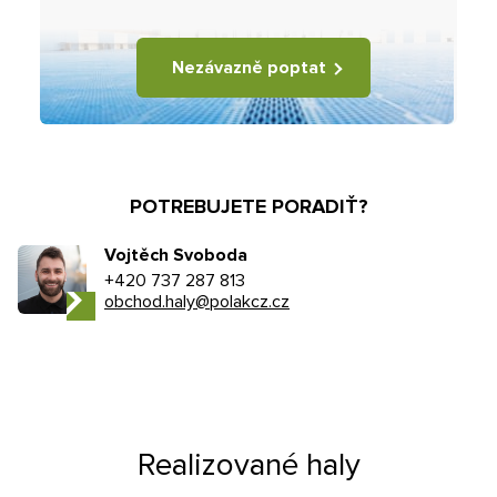
Nezávazně poptat
POTREBUJETE PORADIŤ?
Vojtěch Svoboda
+420 737 287 813
obchod.haly@polakcz.cz
Realizované haly