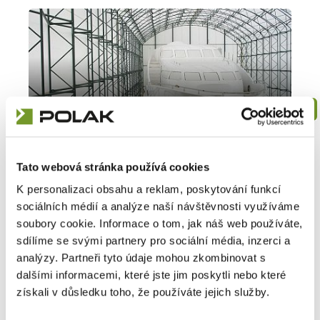
Hangáre
2006
Danube Marine Consulting
Tato webová stránka používá cookies
spol. s r.o.
Detail
Hangár pro jachtu,
K personalizaci obsahu a reklam, poskytování funkcí
Bratislava SK
sociálních médií a analýze naší návštěvnosti využíváme
soubory cookie. Informace o tom, jak náš web používáte,
sdílíme se svými partnery pro sociální média, inzerci a
analýzy. Partneři tyto údaje mohou zkombinovat s
dalšími informacemi, které jste jim poskytli nebo které
získali v důsledku toho, že používáte jejich služby.
Spýtajte sa na čokoľvek