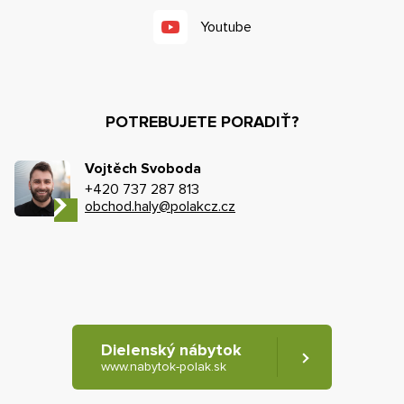
Youtube
POTREBUJETE PORADIŤ?
Vojtěch Svoboda
+420 737 287 813
obchod.haly@polakcz.cz
Dielenský nábytok
www.nabytok-polak.sk