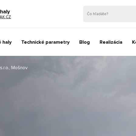
haly
AK CZ
 haly
Technické parametry
Blog
Realizácia
K
 s.r.o., Mošnov