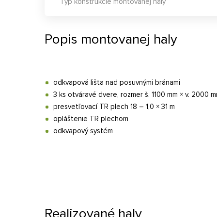
Typ konštrukcie montovanej haly
Popis montovanej haly
odkvapová lišta nad posuvnými bránami
3 ks otváravé dvere, rozmer š. 1100 mm × v. 2000 
presvetľovací TR plech 18 – 1,0 × 31 m
opláštenie TR plechom
odkvapový systém
Realizované haly