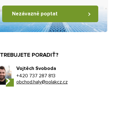
Nezávazně poptat
TREBUJETE PORADIŤ?
Vojtěch Svoboda
+420 737 287 813
obchod.haly@polakcz.cz