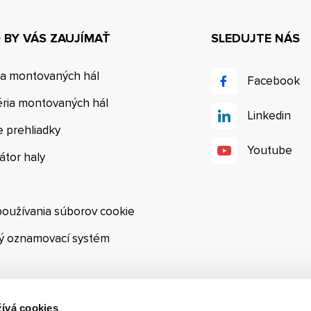
BY VÁS ZAUJÍMAŤ
SLEDUJTE NÁS
ia montovaných hál
Facebook
éria montovaných hál
Linkedin
e prehliadky
Youtube
átor haly
používania súborov cookie
ý oznamovací systém
ívá cookies