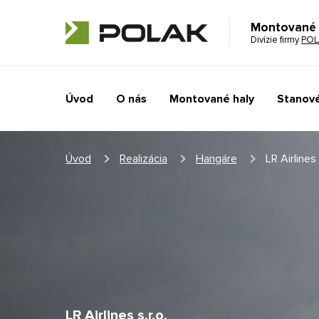
Montované 
Divízie firmy
POL
Úvod
O nás
Montované haly
Stanové
Úvod
Realizácia
Hangáre
LR Airlines
LR Airlines s.r.o.