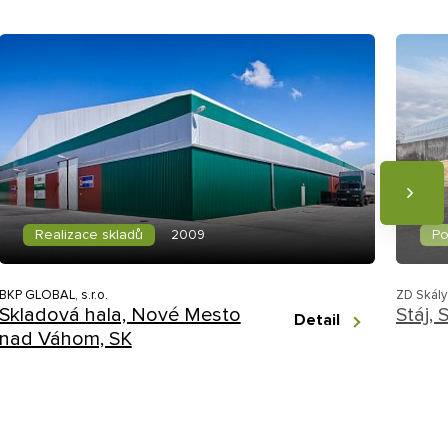
Realizace skladů
Po
2009
BKP GLOBAL, s.r.o.
ZD Skály
Skladová hala, Nové Mesto
Stáj,
Detail
nad Váhom, SK