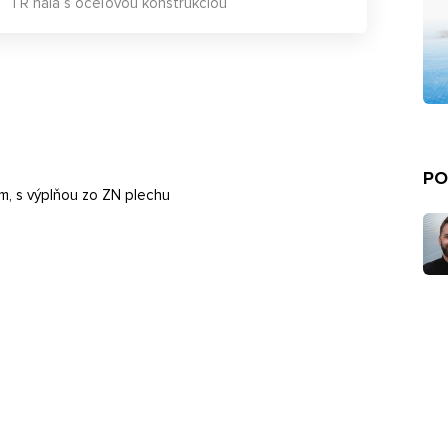
TR hala s oceľovou konštrukciou
PO
mm, s výplňou zo ZN plechu