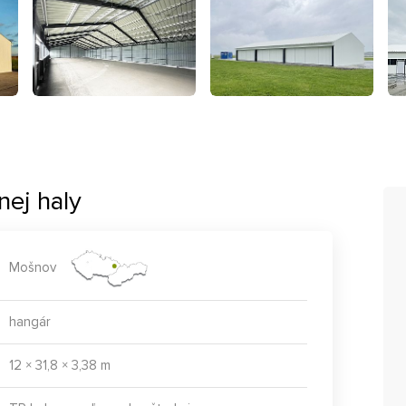
ej haly
Mošnov
hangár
12 × 31,8 × 3,38 m