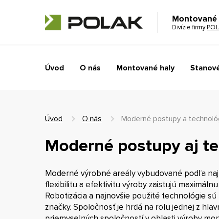
Montované 
Divízie firmy
POL
Úvod
O nás
Montované haly
Stanové
Úvod
O nás
Moderné postupy a technoló
Moderné postupy aj t
Moderné výrobné areály vybudované podľa naj
flexibilitu a efektivitu výroby zaisťujú maximálnu
Robotizácia a najnovšie použité technológie sú 
značky. Spoločnosť je hrdá na rolu jednej z hla
priemyselných spoločností v oblasti výroby mon