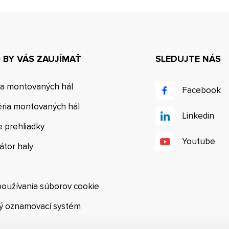
BY VÁS ZAUJÍMAŤ
SLEDUJTE NÁS
ia montovaných hál
Facebook
éria montovaných hál
Linkedin
e prehliadky
Youtube
átor haly
používania súborov cookie
ý oznamovací systém