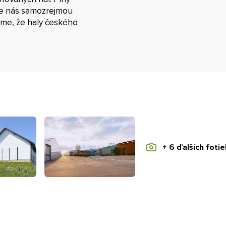
re nás samozrejmou
eme, že haly českého
+ 6 ďalších fotie