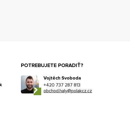
POTREBUJETE PORADIŤ?
Vojtěch Svoboda
k
+420 737 287 813
obchod.haly@polakcz.cz