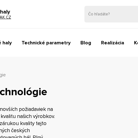
haly
AK CZ
 haly
Technické parametry
Blog
Realizácia
K
gie
echnológie
novších požiadaviek na
 kvalitu našich výrobkov.
zárukou kvality tejto
vných českých
tovaných hál. Plný