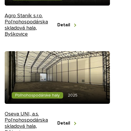
Nezáväzný dopyt
Agro Staník s.r.o.
Poľnohospodárska
Detail
skladová hala,
Byškovice
Poľnohospodárske haly
2025
Oseva UNI, a.s.
Poľnohospodárska
Detail
skladová hala,