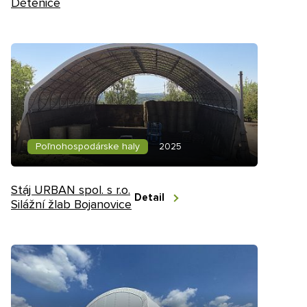
Dětenice
Poľnohospodárske haly
2025
Stáj URBAN spol. s r.o.
Detail
Silážní žlab Bojanovice