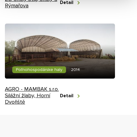
Detail
Rýmařova
Poľnohospodárske haly
2014
AGRO - MAMBAK s.r.o.
Silážní žlaby, Horní
Detail
Dvořiště