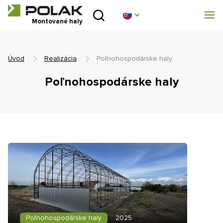
Úvod
Montované haly
O nás
Úvod
Realizácia
Poľnohospodárske haly
Montované haly
Poľnohospodárske haly
Stanové haly
Technické parametry
Blog
Realizácia
Kontakt
Poľnohospodárske haly
2025