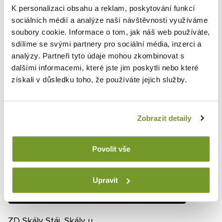
K personalizaci obsahu a reklam, poskytování funkcí
sociálních médií a analýze naší návštěvnosti využíváme
soubory cookie. Informace o tom, jak náš web používáte,
Poľnohospodárske haly
2018
sdílíme se svými partnery pro sociální média, inzerci a
analýzy. Partneři tyto údaje mohou zkombinovat s
dalšími informacemi, které jste jim poskytli nebo které
pan Beneš Ustájení
získali v důsledku toho, že používáte jejich služby.
Detail
skotu, Lipice
Zobrazit detaily
Povolit vše
Upravit
Poľnohospodárske haly
2009
ZD Skály Stáj, Skály u