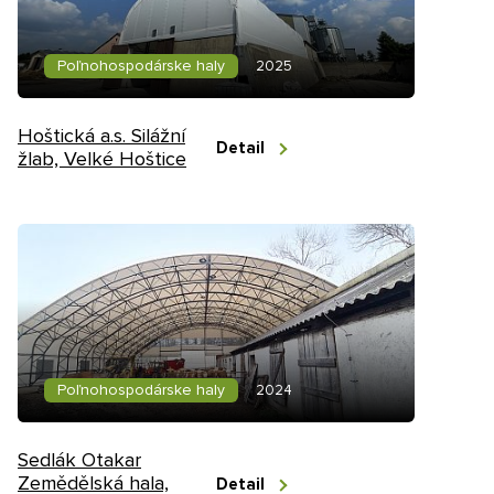
Poľnohospodárske haly
2025
Hoštická a.s. Silážní
Detail
žlab, Velké Hoštice
Poľnohospodárske haly
2024
Sedlák Otakar
Zemědělská hala,
Detail