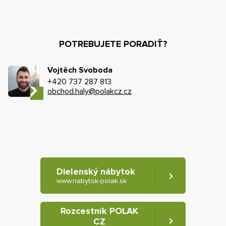
POTREBUJETE PORADIŤ?
Vojtěch Svoboda
+420 737 287 813
obchod.haly@polakcz.cz
Dielenský nábytok
www.nabytok-polak.sk
Rozcestník POLAK
CZ