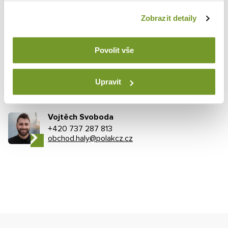
Zobrazit detaily
Nezávazně poptat
Povolit vše
Upravit
POTREBUJETE PORADIŤ?
Vojtěch Svoboda
+420 737 287 813
obchod.haly@polakcz.cz