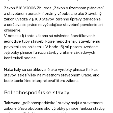
Nezáväzný dopyt
Zákon č 183/2006 Zb. teda „Zákon o územnom plánovaní
a stavebnom poriadku“ známy všeobecne ako Stavebný
zákon uvádza v § 103 Stavby, terénne úpravy, zariadenia
a udržiavacie práce nevyžadujúce stavebné povolenie ani
ohlásenie.
V odseku 1) tohto zákona sú následne špecifikované
jednotlivé typy stavieb, ktoré nepodliehajú stavebnému
povoleniu ani ohláseniu. V bode 16) sú potom uvedené
„výrobky plniace funkciu stavby vrátane základových
konštrukcií pod ne.
Naše haly sú certifikované ako výrobky plniace funkciu
stavby, záleží však na miestnom stavebnom úrade, ako
bude konkrétne interpretovať literu zákona.
Poľnohospodárske stavby
Takzvane „poľnohospodárske“ stavby majú v stavebnom
zákone úľavu obdobnú ako výrobky plniace funkciu stavby,