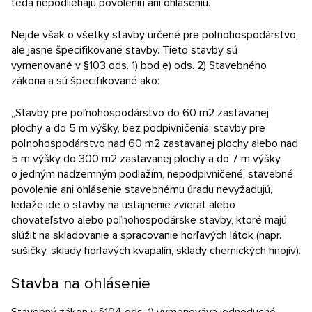
teda nepodliehajú povoleniu ani ohláseniu.
Nejde však o všetky stavby určené pre poľnohospodárstvo,
ale jasne špecifikované stavby. Tieto stavby sú
vymenované v §103 ods. 1) bod e) ods. 2) Stavebného
zákona a sú špecifikované ako:
„Stavby pre poľnohospodárstvo do 60 m2 zastavanej
plochy a do 5 m výšky, bez podpivničenia; stavby pre
poľnohospodárstvo nad 60 m2 zastavanej plochy alebo nad
5 m výšky do 300 m2 zastavanej plochy a do 7 m výšky,
o jedným nadzemným podlažím, nepodpivničené, stavebné
povolenie ani ohlásenie stavebnému úradu nevyžadujú,
ledaže ide o stavby na ustajnenie zvierat alebo
chovateľstvo alebo poľnohospodárske stavby, ktoré majú
slúžiť na skladovanie a spracovanie horľavých látok (napr.
sušičky, sklady horľavých kvapalín, sklady chemických hnojív).
Stavba na ohlásenie