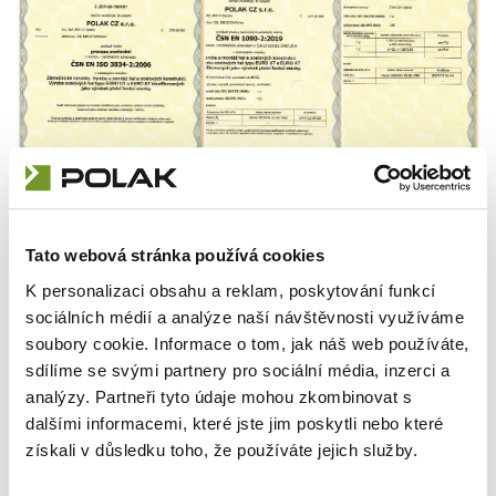
Tato webová stránka používá cookies
K personalizaci obsahu a reklam, poskytování funkcí
sociálních médií a analýze naší návštěvnosti využíváme
Požiadajte o nezáväznú ponuku haly
soubory cookie. Informace o tom, jak náš web používáte,
alebo stanu
sdílíme se svými partnery pro sociální média, inzerci a
Máte záujem o nezáväznú cenovú ponuku
analýzy. Partneři tyto údaje mohou zkombinovat s
pre montovanú halu? Vyplňte jednoduchý
dalšími informacemi, které jste jim poskytli nebo které
formulár pre nezáväznú ponuku a my se vám
získali v důsledku toho, že používáte jejich služby.
ozveme.