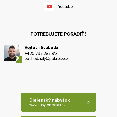
Youtube
POTREBUJETE PORADIŤ?
Vojtěch Svoboda
+420 737 287 813
obchod.haly@polakcz.cz
Dielenský nábytok
www.nabytok-polak.sk