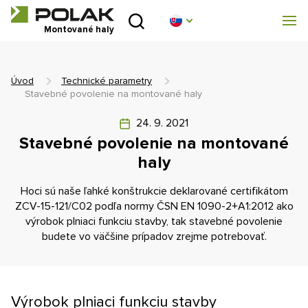
Úvod
Montované haly
O nás
Úvod
Technické parametry
Montované haly
Stavebné povolenie na montované haly
24. 9. 2021
Stanové haly
Stavebné povolenie na montované
haly
Technické parametry
Hoci sú naše ľahké konštrukcie deklarované certifikátom
Blog
ZCV-15-121/C02 podľa normy ČSN EN 1090-2+A1:2012 ako
výrobok plniaci funkciu stavby, tak stavebné povolenie
budete vo väčšine prípadov zrejme potrebovať.
Realizácia
Kontakt
Výrobok plniaci funkciu stavby