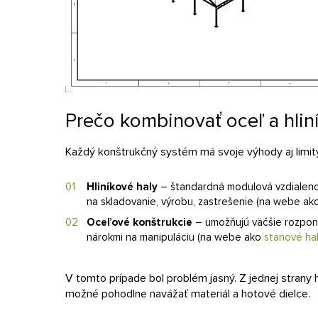
Prečo kombinovať oceľ a hliní
Každý konštrukčný systém má svoje výhody aj limity
Hliníkové haly
– štandardná modulová vzdialenosť
na skladovanie, výrobu, zastrešenie (na webe a
Oceľové konštrukcie
– umožňujú väčšie rozpony,
nárokmi na manipuláciu (na webe ako
stanové ha
V tomto prípade bol problém jasný. Z jednej strany 
možné pohodlne navážať materiál a hotové dielce.