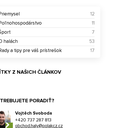
Priemysel
12
Poľnohospodárstvo
11
Šport
7
O halách
53
Rady a tipy pre váš prístrešok
17
ÍTKY Z NAŠICH ČLÁNKOV
TREBUJETE PORADIŤ?
Vojtěch Svoboda
+420 737 287 813
obchod.haly@polakcz.cz