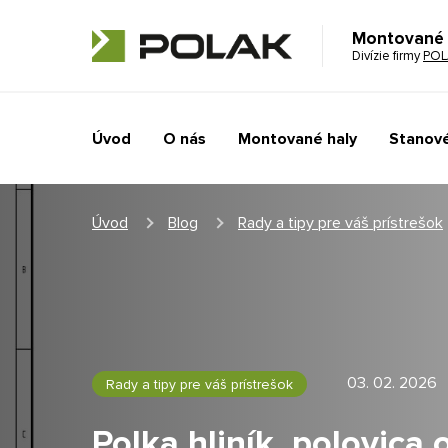
Montované 
Divízie firmy
POL
Úvod
O nás
Montované haly
Stanové
Úvod
Blog
Rady a tipy pre váš prístrešok
03. 02. 2026
Rady a tipy pre váš prístrešok
Polka hliník, polovica 