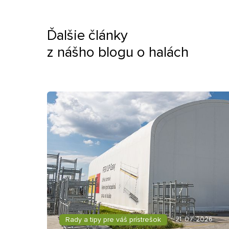
Ďalšie články
z nášho blogu o halách
Rady a tipy pre váš prístrešok
21. 07. 2026