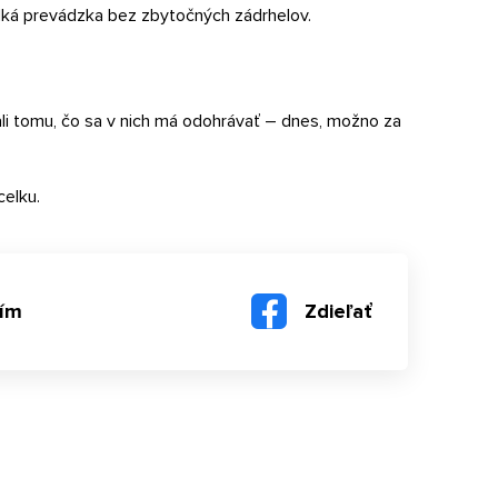
dká prevádzka bez zbytočných zádrhelov.
i tomu, čo sa v nich má odohrávať – dnes, možno za
celku.
sím
Zdieľať