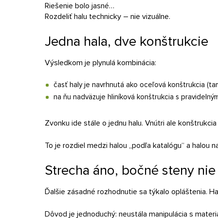
Riešenie bolo jasné…
Rozdeliť halu technicky – nie vizuálne.
Jedna hala, dve konštrukcie
Výsledkom je plynulá kombinácia:
časť haly je navrhnutá ako oceľová konštrukcia (t
na ňu nadväzuje hliníková konštrukcia s pravideln
Zvonku ide stále o jednu halu. Vnútri ale konštrukcia
To je rozdiel medzi halou „podľa katalógu“ a halou 
Strecha áno, bočné steny nie
Ďalšie zásadné rozhodnutie sa týkalo opláštenia. Ha
Dôvod je jednoduchý: neustála manipulácia s materi