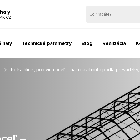
haly
AK CZ
 haly
Technické parametry
Blog
Realizácia
K
Polka hliník, polovica oceľ – hala navrhnutá podľa prevádzky,
oceľ –