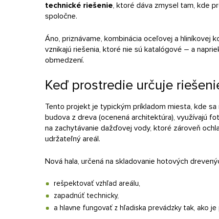
technické riešenie
, ktoré dáva zmysel tam, kde p
spoločne.
Áno, priznávame, kombinácia oceľovej a hliníkovej ko
vznikajú riešenia, ktoré nie sú katalógové – a napr
obmedzení.
Keď prostredie určuje riešeni
Tento projekt je typickým príkladom miesta, kde sa ne
budova z dreva (ocenená architektúra), využívajú fot
na zachytávanie dažďovej vody, ktoré zároveň ochla
udržateľný areál.
Nová hala, určená na skladovanie hotových drevený
rešpektovať vzhľad areálu,
zapadnúť technicky,
a hlavne fungovať z hľadiska prevádzky tak, ako je