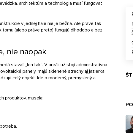
revádzka, architektúra a technológia musí fungovať
nštrukcie v jednej hale nie je bežná. Ale práve tak
iek tomu (alebo práve preto) fungujú dlhodobo a bez
e, nie naopak
dá stavať „len tak“. V areáli už stojí administratívna
ovoltaické panely, majú sklenené strechy aj jazierka
ŠT
dzujú celý objekt. Ide o moderný, premyslený a
ch produktov, musela:
PO
 potreba.