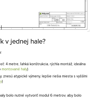
k v jednej hale?
.
: 4 metre, ľahká konštrukcia, rýchla montáž, ideálna
ko
montované haly
)
 znesú atypické výmeny, lepšie riešia miesta s vyššími
ly
)
haly bolo nutné vytvoriť modul 6 metrov, aby bolo