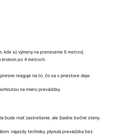
am, kde sú výmeny na prenesenie 6 metrov),
ým krokom po 4 metroch.
 presne reaguje na to, čo sa v priestore deje.
navrhnutou na mieru prevádzky.
la bude mať zastrešenie, ale žiadne bočné steny.
álom, nájazdy techniky, plynulá prevádzka bez