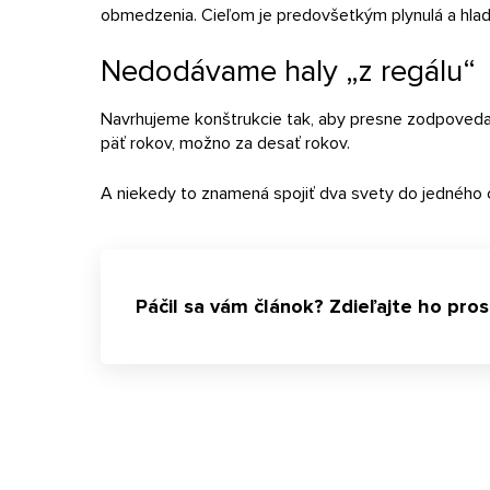
obmedzenia. Cieľom je predovšetkým plynulá a hla
Nedodávame haly „z regálu“
Navrhujeme konštrukcie tak, aby presne zodpovedal
päť rokov, možno za desať rokov.
A niekedy to znamená spojiť dva svety do jedného 
Páčil sa vám článok? Zdieľajte ho pro