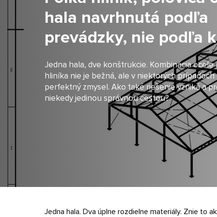
hala navrhnutá podľa
prevádzky, nie podľa 
Jedna hala, dve konštrukcie. Kombinácia ocele 
hliníka nie je bežná, ale v niektorých prípadoch
perfektný zmysel. Ako také riešenie vzniká a pr
niekedy jedinou správnou cestou?
Jedna hala. Dva úplne rozdielne materiály. Znie to