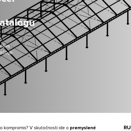
katalógu
a
 dáva
ečo je
RU
 ako kompromis? V skutočnosti ide o
premyslené