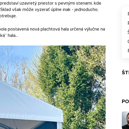
 predstaví uzavretý priestor s pevnými stenami, kde
. Sklad však môže vyzerať úplne inak - jednoducho,
otrebuje.
bola postavená nová plachtová hala určená výlučne na
á“ hala...
ŠT
PO