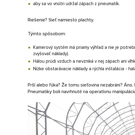
aby sa vo vnútri udržal zápach z pneumatík.
Riešenie? Sieť namiesto plachty.
Týmto spôsobom:
Kamerový systém má priamy výhľad a nie je potrebn
zvyšovať náklady).
Hálou prúdi vzduch a nevzniká v nej zápach ani vlhk
Nízke obstarávacie náklady a rýchla inštalácia - hal
Prší alebo fúka? Že tomu sieťovina nezabráni? Áno, 
Pneumatiky boli navrhnuté na operatívnu manipuláciu