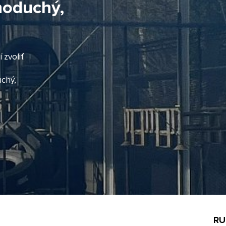
noduchý,
 zvoliť
uchý,
RU