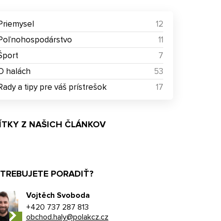
Priemysel
12
Poľnohospodárstvo
11
Šport
7
O halách
53
Rady a tipy pre váš prístrešok
17
ÍTKY Z NAŠICH ČLÁNKOV
TREBUJETE PORADIŤ?
Vojtěch Svoboda
+420 737 287 813
obchod.haly@polakcz.cz