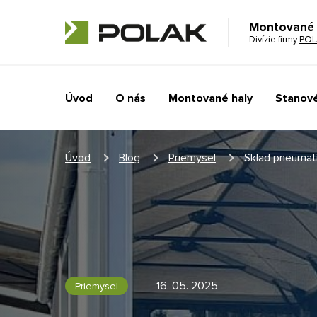
Montované 
Divízie firmy
POL
Úvod
O nás
Montované haly
Stanové
Úvod
Blog
Priemysel
Sklad pneumatí
16. 05. 2025
Priemysel