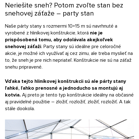
Neriešite sneh? Potom zvoľte stan bez
snehovej záťaže – party stan
Naše párty stany s rozmermi 10×15 m sú navrhnuté a
vyrobené z hliníkovej konštrukcie, ktorá
nie je
prispôsobená tomu, aby odolávala akejkoľvek
snehovej záťaži
. Party stany sú ideálne pre celoročné
akcie, je možné ich využívať aj cez zimu, ale treba myslieť na
to, že sneh je pre nich nepriateľ. Konštrukcie nie sú na záťaž
snehu pripravené.
Vďaka tejto hliníkovej konštrukcii sú ale párty stany
ľahké, ľahko prenosné a jednoducho sa montujú aj
kotvia.
Aj preto je tento typ konštrukcie ideálny na občasné
aj pravidelné použitie – zložiť, rozložiť, zložiť, rozložiť. A tak
stále dookola.