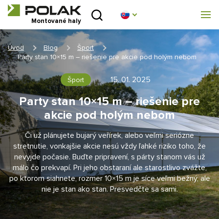
Úvod
Montované haly
O nás
Úvod
Blog
Šport
Party stan 10×15 m – riešenie pre akcie pod holým nebom
Montované haly
15. 01. 2025
Šport
Stanové haly
Party stan 10×15 m – riešenie pre
akcie pod holým nebom
Technické parametry
Či už plánujete bujarý veřírek, alebo veľmi seriózne
Blog
stretnutie, vonkajšie akcie nesú vždy ľahké riziko toho, že
nevyjde počasie. Buďte pripravení, s párty stanom vás už
málo čo prekvapí. Pri jeho obstaraní ale starostlivo zvážte,
Realizácia
po ktorom siahnete, rozmer 10×15 m je síce veľmi bežný, ale
nie je stan ako stan. Presvedčte sa sami.
Kontakt