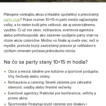
Nezáväzný dopyt
Plánujete vonkajšiu akciu a hľadáte spoľahlivý a priestranný
party stan
? Práve rozmer 10×15 m patrí medzi najčastejšie
voľby, a to nielen kvôli jeho veľkosti, ale aj univerzálnemu
využitiu. Či už ste obec, reštaurácia, eventová agentúra
alebo poľnohospodár, ako zázemie využijete party stan na
rôzne akcie coloročne. Možno vo finále aj oveľa viac, než si
myslíte, pretože krytý zastrešený priestor je vzhľadom k
rýchlym zmenám počasia jednoducho istota.
Na čo sa party stany 10×15 m hodia?
Obce a mestá: Ideálne pre kultúrne a športové podujatia,
trhy, festivaly alebo oslavy.
Reštaurácia a catering: Skvelé zázemie pre záhradné
slávnosti, svadby alebo firemné večierky.
Eventové agentúry: Praktické pre konferencie, veľtrhy a
promo akcie.
Športoviská: Poskytujú kryté zázemie pre divákov i