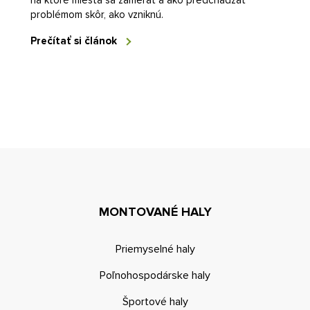
na ktoré miesta sa zamerať a ako predchádzať
problémom skôr, ako vzniknú.
Prečítať si článok
MONTOVANÉ HALY
Priemyselné haly
Poľnohospodárske haly
Športové haly