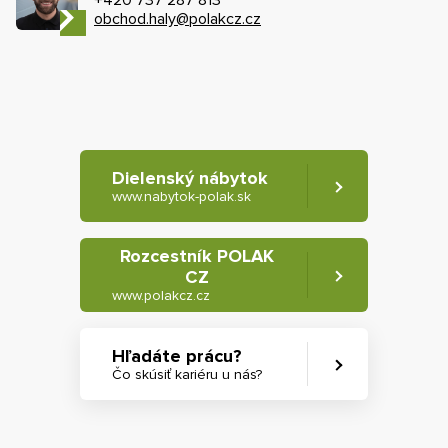
+420 737 287 813
obchod.haly@polakcz.cz
Dielenský nábytok
www.nabytok-polak.sk
Rozcestník POLAK
CZ
www.polakcz.cz
Hľadáte prácu?
Čo skúsiť kariéru u nás?