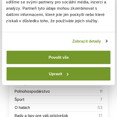
sdílíme se svými partnery pro sociální média, inzerci a
analýzy. Partneři tyto údaje mohou zkombinovat s
Páčil sa vám článok? Zdieľajte ho prosím
dalšími informacemi, které jste jim poskytli nebo které
získali v důsledku toho, že používáte jejich služby.
Zdieľať
Zobrazit detaily
Povolit vše
RUBRIKY BLOGU
Upravit
Priemysel
12
Poľnohospodárstvo
11
Šport
7
O halách
53
Rady a tipy pre váš prístrešok
17