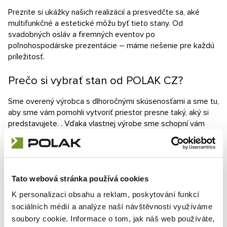
Prezrite si ukážky našich realizácií a presvedčte sa, aké
multifunkčné a estetické môžu byť tieto stany. Od
svadobných osláv a firemných eventov po
poľnohospodárske prezentácie – máme riešenie pre každú
príležitosť.
Prečo si vybrať stan od POLAK CZ?
Sme overený výrobca s dlhoročnými skúsenosťami a sme tu,
aby sme vám pomohli vytvoriť priestor presne taký, aký si
predstavujete. . Vďaka vlastnej výrobe sme schopní vám
čokoľvek prispôsobiť na mieru.
Či už potrebujete party stan na svadbu, veľtrh alebo
športovú akciu, vyrobíme ho - bez kompromisov.
Tato webová stránka používá cookies
Hľadáte stan 10×15 m?
K personalizaci obsahu a reklam, poskytování funkcí
Kontaktujte nás
, budú sa vám venovať skúsení odborníci,
sociálních médií a analýze naší návštěvnosti využíváme
ktorí si poradia aj s tým najnáročnejšou požiadavkou.
soubory cookie. Informace o tom, jak náš web používáte,