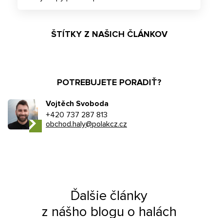
ŠTÍTKY Z NAŠICH ČLÁNKOV
POTREBUJETE PORADIŤ?
Vojtěch Svoboda
+420 737 287 813
obchod.haly@polakcz.cz
Ďalšie články
z nášho blogu o halách