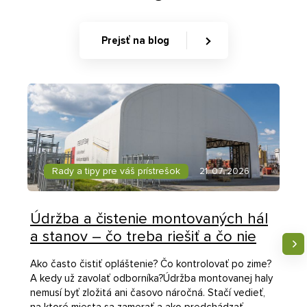
Prejsť na blog
Rady a tipy pre váš prístrešok
21. 07. 2026
Údržba a čistenie montovaných hál
a stanov – čo treba riešiť a čo nie
Ako často čistiť opláštenie? Čo kontrolovať po zime?
A kedy už zavolať odborníka?Údržba montovanej haly
nemusí byť zložitá ani časovo náročná. Stačí vedieť,