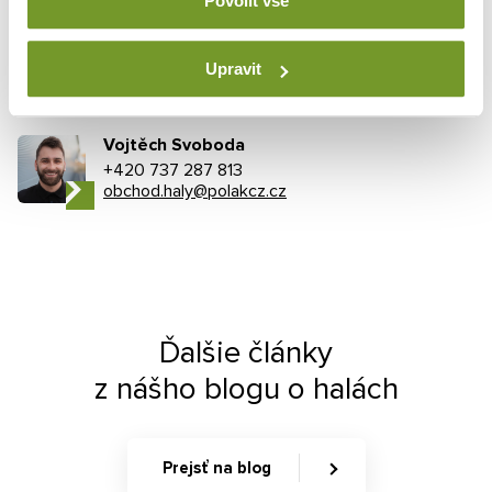
Povolit vše
montovaná hala
sportovní hala
sport
Upravit
POTREBUJETE PORADIŤ?
Vojtěch Svoboda
+420 737 287 813
obchod.haly@polakcz.cz
Ďalšie články
z nášho blogu o halách
Prejsť na blog