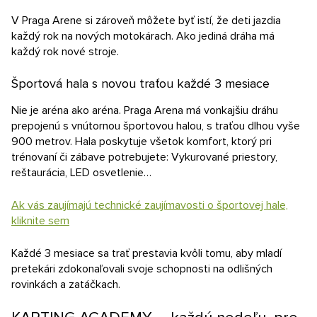
V Praga Arene si zároveň môžete byť istí, že deti jazdia
každý rok na nových motokárach. Ako jediná dráha má
každý rok nové stroje.
Športová hala s novou traťou každé 3 mesiace
Nie je aréna ako aréna. Praga Arena má vonkajšiu dráhu
prepojenú s vnútornou športovou halou, s traťou dlhou vyše
900 metrov. Hala poskytuje všetok komfort, ktorý pri
trénovaní či zábave potrebujete: Vykurované priestory,
reštaurácia, LED osvetlenie…
Ak vás zaujímajú technické zaujímavosti o športovej hale,
kliknite sem
Každé 3 mesiace sa trať prestavia kvôli tomu, aby mladí
pretekári zdokonaľovali svoje schopnosti na odlišných
rovinkách a zatáčkach.