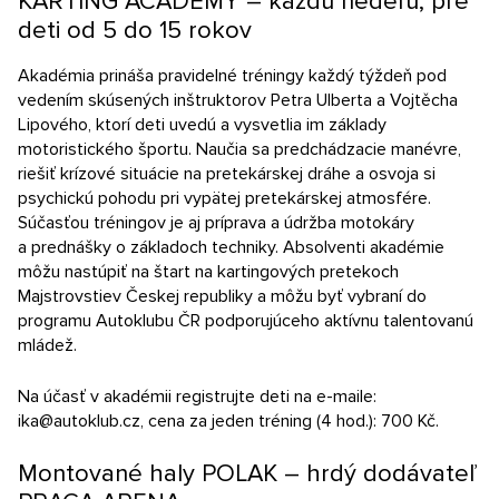
KARTING ACADEMY – každú nedeľu, pre
deti od 5 do 15 rokov
Akadémia prináša pravidelné tréningy každý týždeň pod
vedením skúsených inštruktorov Petra Ulberta a Vojtěcha
Lipového, ktorí deti uvedú a vysvetlia im základy
motoristického športu. Naučia sa predchádzacie manévre,
riešiť krízové situácie na pretekárskej dráhe a osvoja si
psychickú pohodu pri vypätej pretekárskej atmosfére.
Súčasťou tréningov je aj príprava a údržba motokáry
a prednášky o základoch techniky. Absolventi akadémie
môžu nastúpiť na štart na kartingových pretekoch
Majstrovstiev Českej republiky a môžu byť vybraní do
programu Autoklubu ČR podporujúceho aktívnu talentovanú
mládež.
Na účasť v akadémii registrujte deti na e-maile:
ika@autoklub.cz, cena za jeden tréning (4 hod.): 700 Kč.
Montované haly POLAK – hrdý dodávateľ