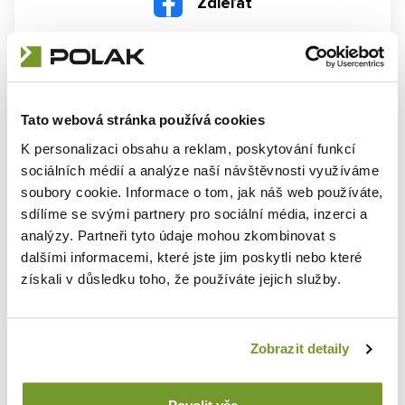
Zdieľať
Tato webová stránka používá cookies
K personalizaci obsahu a reklam, poskytování funkcí
RUBRIKY BLOGU
sociálních médií a analýze naší návštěvnosti využíváme
soubory cookie. Informace o tom, jak náš web používáte,
Priemysel
12
sdílíme se svými partnery pro sociální média, inzerci a
Poľnohospodárstvo
11
analýzy. Partneři tyto údaje mohou zkombinovat s
dalšími informacemi, které jste jim poskytli nebo které
Šport
7
získali v důsledku toho, že používáte jejich služby.
O halách
53
Rady a tipy pre váš prístrešok
17
Zobrazit detaily
ŠTÍTKY Z NAŠICH ČLÁNKOV