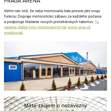
PRAGA ARENA
Veľmi nás teší, že naša montovaná hala presne plní svoju
funkciu: Dopraje motoristickú zábavu za každého počasia
a podporuje hľadanie nových pretekárskych talentov.
Tu
nájdete ďalšie typy montovaných hál, ktoré sme už
zrealizovali.
Máte záujem o nezáväzný