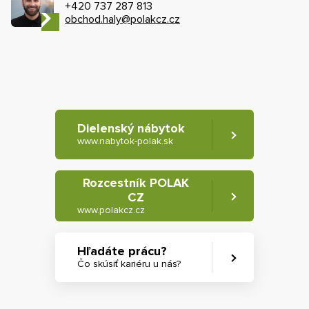
+420 737 287 813
obchod.haly@polakcz.cz
Dielenský nábytok
www.nabytok-polak.sk
Rozcestník POLAK
CZ
www.polakcz.cz
Hľadáte prácu?
Čo skúsiť kariéru u nás?