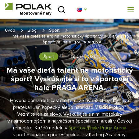
Úvod
Montované haly
O nás
Úvod
Blog
Šport
Má vaše dieťa talent na motoristický šport? Vyskúšajte si to v
Montované haly
športovej hale PRAGA ARENA.
17. 09. 2021
Šport
Stanové haly
Má vaše dieťa talent na motoristický
Technické parametry
šport? Vyskúšajte si to v športovej
hale PRAGA ARENA.
Blog
Hovoria doma deti často o tom, že by raz chceli byť ako
pretekári Jan Kopecký alebo napríklad Martin Prokop?
Realizácia
Vezmite ich za slovo. Vyskúšajte s nimi motokáry
v najmodernejšom a najväčšom špeciálnom areáli v Českej
Kontakt
republike. Každú nedeľu v
športovej hale Praga Arena
s profesionálmi a profesionálne – v Karting Academy.