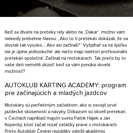
Nezáväzný dopyt
Keď sa dívate na preteky rely alebo na „Dakar“, možno vám
niekedy prebehne hlavou: „Ako to tí pretekári dokázali, že sa
dostali tak vysoko… Ako asi začínali?“ Vyšplhať sa na špičku
nie je úplne jednoduché, ale niečo majú niektorí profesionálni
pretekári spoločné: Začínali na motokárach. Tak prečo by to
vaše deti nemohli skúsiť, keď sa vám ponúka skvelá
možnosť?
AUTOKLUB KARTING ACADEMY: program
pre začínajúcich a mladých jazdcov
Motokáry sú perfektným začiatkom, ako si osvojiť prvé
jazdecké skúsenosti a návyky. Dôkazom sú skvelí pretekári,
v Čechách napríklad majstri sveta Patrik Hájek a Jan
Kopecký, ktorí začali rezať zatáčky práve v motokárach.
Preto Autoklub Českej republiky založil akadémiu