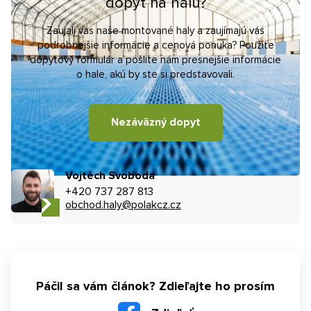
dopyt na halu?
Zaujali vás naše montované haly a zaujímajú vás
podrobnejšie informácie a cenová ponuka? Použite
dopytový formulár a pošlite nám presnejšie informácie
o hale, akú by ste si predstavovali.
Nezáväzný dopyt
Vojtěch Svoboda
+420 737 287 813
obchod.haly@polakcz.cz
Páčil sa vám článok? Zdieľajte ho prosím