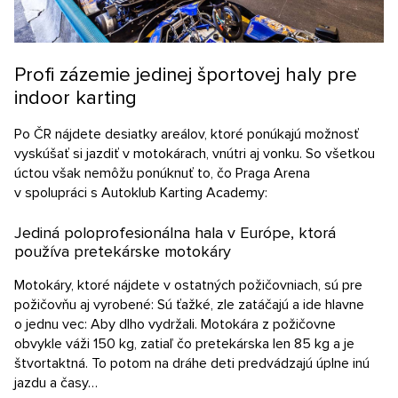
Profi zázemie jedinej športovej haly pre
indoor karting
Po ČR nájdete desiatky areálov, ktoré ponúkajú možnosť
vyskúšať si jazdiť v motokárach, vnútri aj vonku. So všetkou
úctou však nemôžu ponúknuť to, čo Praga Arena
v spolupráci s Autoklub Karting Academy:
Jediná poloprofesionálna hala v Európe, ktorá
používa pretekárske motokáry
Motokáry, ktoré nájdete v ostatných požičovniach, sú pre
požičovňu aj vyrobené: Sú ťažké, zle zatáčajú a ide hlavne
o jednu vec: Aby dlho vydržali. Motokára z požičovne
obvykle váži 150 kg, zatiaľ čo pretekárska len 85 kg a je
štvortaktná. To potom na dráhe deti predvádzajú úplne inú
jazdu a časy…