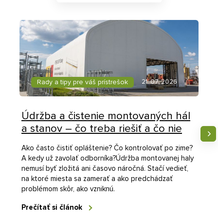
Rady a tipy pre váš prístrešok
21. 07. 2026
Údržba a čistenie montovaných hál
a stanov – čo treba riešiť a čo nie
Ako často čistiť opláštenie? Čo kontrolovať po zime?
A kedy už zavolať odborníka?Údržba montovanej haly
nemusí byť zložitá ani časovo náročná. Stačí vedieť,
na ktoré miesta sa zamerať a ako predchádzať
problémom skôr, ako vzniknú.
Prečítať si článok