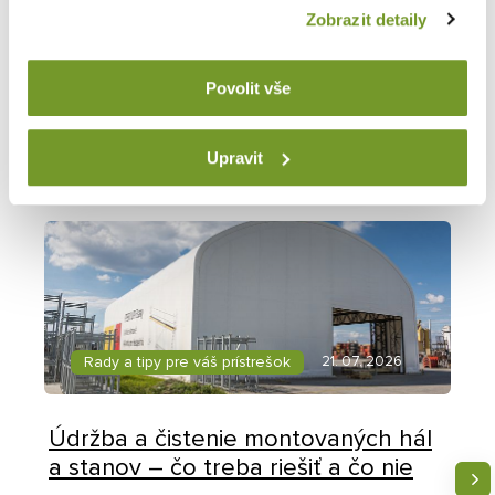
Zobrazit detaily
Ďalšie články
z nášho blogu o halách
Povolit vše
Prejsť na blog
Upravit
Rady a tipy pre váš prístrešok
21. 07. 2026
Údržba a čistenie montovaných hál
a stanov – čo treba riešiť a čo nie