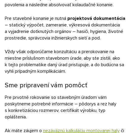
povolenia a následne absolvovať kolaudačné konanie.
Pre stavebné konanie je nutná
projektová dokumentácia
– statický výpočet, zameranie, výkresová dokumentácia
a vyjadrenie dotknutých orgánov – hasiči, hygiena, životné
prostredie, správcovia inžinierskych sietí a pod.
Vždy však odporúčame konzultáciu a prerokovanie na
miestne príslušnom stavebnom úrade, aby ste zistili, ako
k tejto problematike daný úrad pristupuje, a do budúcna sa
vyhli prípadným komplikáciám.
Sme pripravení vám pomôcť
Pre prvotné rokovanie so stavebným úradom vám
poskytneme potrebné informácie – pôdorys a rez haly
s konkretizáciou rozmerov, certifikát výrobku, typ
opláštenia.
Ak máte záujem o
nezáväznú kalkuláciu montovanej haly
či