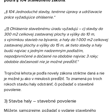
podľa § 104 Stavebného zákona
:
„§ 104 Jednoduché stavby, terénne úpravy a udržiavacie
práce vyžadujúce ohlásenie.“
„(1) Ohlásenie stavebnému úradu vyžadujú – c) stavby do
300 m2 celkovej zastavanej plochy a výšky do 10 m,
s výnimkou stavieb na bývanie, a haly do 1 000 m2 celkovej
zastavanej plochy a výšky do 15 m, ak tieto stavby a haly
budú najviac s jedným nadzemným podlažím,
nepodpivničené a dočasné na obdobie najviac 3 roky;
obdobie dočasnosti nie je možné predĺžiť.“
Trojročná lehota je podľa novely zákona striktne daná a nie
je možné ju ako v minulosti predĺžiť. To znamená po troch
rokoch stavbu haly odstrániť, či požiadať o stavebné
povolenie.
3) Stavba haly – stavebné povolenie
Môžete, samozrejme, požiadať o vydanie stavebného