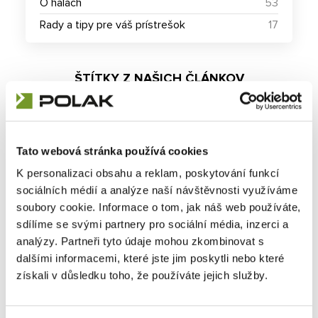
O halách
53
Rady a tipy pre váš prístrešok
17
ŠTÍTKY Z NAŠICH ČLÁNKOV
montovaná hala
cena montovane haly
rady a tipy
životnost
odolnost
Tato webová stránka používá cookies
K personalizaci obsahu a reklam, poskytování funkcí
POTREBUJETE PORADIŤ?
sociálních médií a analýze naší návštěvnosti využíváme
Vojtěch Svoboda
soubory cookie. Informace o tom, jak náš web používáte,
+420 737 287 813
sdílíme se svými partnery pro sociální média, inzerci a
obchod.haly@polakcz.cz
analýzy. Partneři tyto údaje mohou zkombinovat s
dalšími informacemi, které jste jim poskytli nebo které
získali v důsledku toho, že používáte jejich služby.