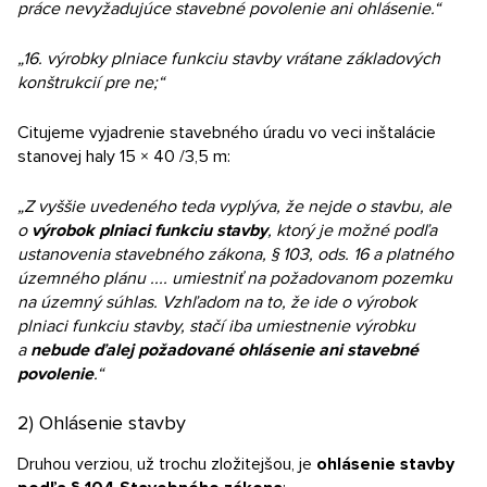
práce nevyžadujúce stavebné povolenie ani ohlásenie.“
„16. výrobky plniace funkciu stavby vrátane základových
konštrukcií pre ne;“
Citujeme vyjadrenie stavebného úradu vo veci inštalácie
stanovej haly 15 × 40 /3,5 m:
„Z vyššie uvedeného teda vyplýva, že nejde o stavbu, ale
o
výrobok plniaci funkciu stavby
, ktorý je možné podľa
ustanovenia stavebného zákona, § 103, ods. 16 a platného
územného plánu .... umiestniť na požadovanom pozemku
na územný súhlas. Vzhľadom na to, že ide o výrobok
plniaci funkciu stavby, stačí iba umiestnenie výrobku
a
nebude ďalej požadované ohlásenie ani stavebné
povolenie
.“
2) Ohlásenie stavby
Druhou verziou, už trochu zložitejšou, je
ohlásenie stavby