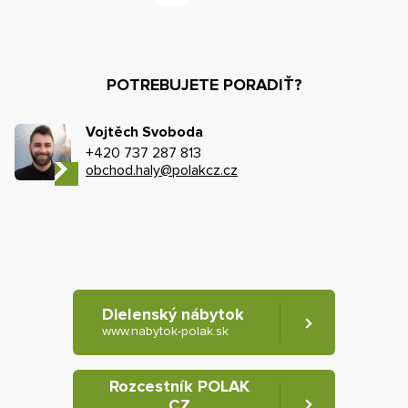
POTREBUJETE PORADIŤ?
Vojtěch Svoboda
+420 737 287 813
obchod.haly@polakcz.cz
Dielenský nábytok
www.nabytok-polak.sk
Rozcestník POLAK
CZ