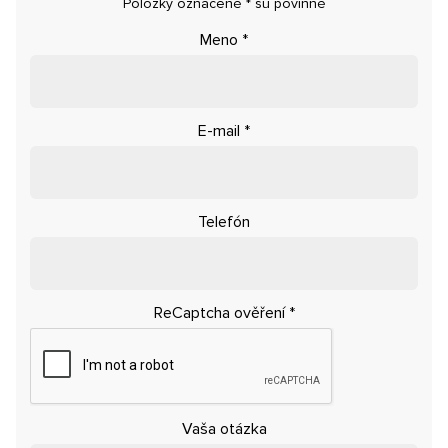
Položky označené
*
sú povinné
Meno
*
E-mail
*
Telefón
ReCaptcha ověření
*
Vaša otázka