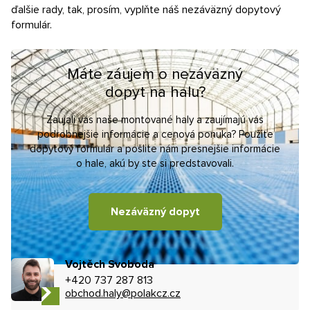
ďalšie rady, tak, prosím, vyplňte náš nezáväzný dopytový
formulár.
Máte záujem o nezáväzný
dopyt na halu?
Zaujali vás naše montované haly a zaujímajú vás
podrobnejšie informácie a cenová ponuka? Použite
dopytový formulár a pošlite nám presnejšie informácie
o hale, akú by ste si predstavovali.
Nezáväzný dopyt
Vojtěch Svoboda
+420 737 287 813
obchod.haly@polakcz.cz