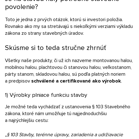
Nezáväzný dopyt
povolenie?
Toto je jedna z prvých otázok, ktorú si investori položia.
Rovnako ako my sa stretávajú s niekoľkými verziami výkladu
zákona zo strany stavebných úradov.
Skúsme si to teda stručne zhrnúť
Všetky naše produkty, či už ich nazveme montovanou halou,
mobilnou halou, plachtovou či stanovou halou, veľkostanom,
párty stanom, skladovou halou, sú podľa platných noriem
a predpisov
schválené a certifikované ako výrobok
.
1) Výrobky plniace funkciu stavby
Je možné teda vychádzať z ustanovenia § 103 Stavebného
zákona, ktoré nám umožňuje tú najjednoduchšiu
a najrýchlejšiu cestu:
„§ 103 Stavby, terénne úpravy, zariadenia a udržiavacie