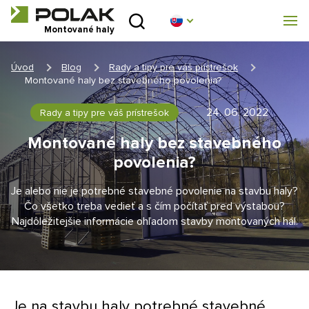
Úvod
Montované haly
O nás
Úvod
Blog
Rady a tipy pre váš prístrešok
Montované haly bez stavebného povolenia?
Montované haly
24. 06. 2022
Rady a tipy pre váš prístrešok
Stanové haly
Montované haly bez stavebného
povolenia?
Technické parametry
Je alebo nie je potrebné stavebné povolenie na stavbu haly?
Blog
Čo všetko treba vedieť a s čím počítať pred výstabou?
Najdôležitejšie informácie ohľadom stavby montovaných hál.
Realizácia
Kontakt
Je na stavbu haly potrebné stavebné